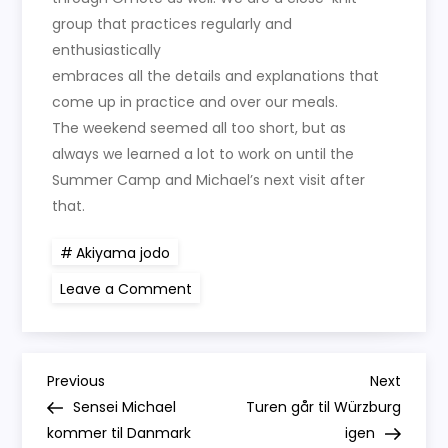
group that practices regularly and
enthusiastically
embraces all the details and explanations that
come up in practice and over our meals.
The weekend seemed all too short, but as
always we learned a lot to work on until the
Summer Camp and Michael’s next visit after
that.
Akiyama jodo
on
Leave a Comment
Igen
får
vi
besøg
af
I
Michael
Previous
Next
Previous
Next
Post
Post
Sensei Michael
Turen går til Würzburg
n
kommer til Danmark
igen