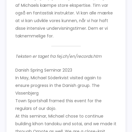
af Michaels kæmpe store ekspertise. Tim var
også en fantastisk instruktør. Vi kan alle mærke
at vi kan udvikle vores kunnen, når vi har haft
disse intensive undervisningstimer. Dem er vi
taknemmelige for.
Teksten er taget fra fej.ch/en/records.htm
Danish Spring Seminar 2023
In May, Michael Söderkvist visited again to
ensure progress in the Danish group. The
Vissenbjerg
Town Sportshall framed this event for the
regulars of our dojo.
At this seminar, Michael chose to continue
building kihon tandoku and sotai, and we made it
through Omote as well. We are a close-knit