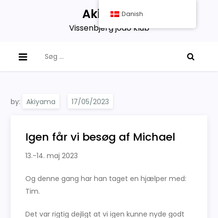
Skip
Akiyama
Danish
to
Vissenbjerg jodo klub
content
Søg
efter:
by:
Akiyama
Igen får vi besøg af Michael
13.-14. maj 2023
Og denne gang har han taget en hjælper med:
Tim.
Det var rigtig dejligt at vi igen kunne nyde godt