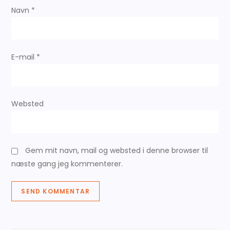
g
Navn
*
a
t
E-mail
*
i
o
Websted
n
Gem mit navn, mail og websted i denne browser til
næste gang jeg kommenterer.