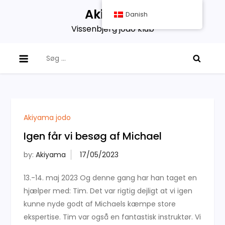
Skip
Akiyama
Danish
to
Vissenbjerg jodo klub
content
Søg
efter:
Akiyama jodo
Igen får vi besøg af Michael
by:
Akiyama
13.-14. maj 2023 Og denne gang har han taget en
hjælper med: Tim. Det var rigtig dejligt at vi igen
kunne nyde godt af Michaels kæmpe store
ekspertise. Tim var også en fantastisk instruktør. Vi